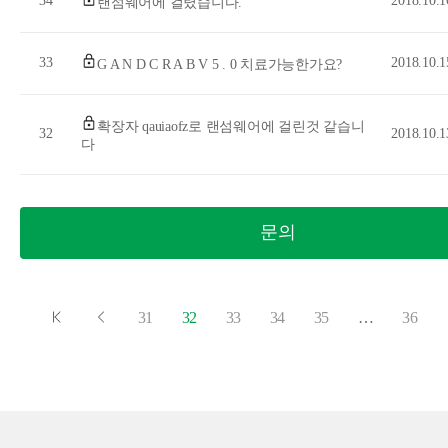
34
2018.10.1
랜섬웨어에 걸렸습니다.
33
2018.10.1
G A N D C R A B V 5 . 0 치료가능한가요?
확장자 qauiaofz로 랜섬웨어에 걸린것 같습니
32
2018.10.1
다
문의
31
32
33
34
35
…
36