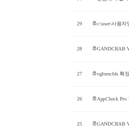
29
c:\user\사용
28
GANDCRAB 
27
vgfnmcfd
26
AppCheck P
25
GANDCRAB 