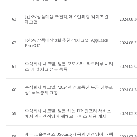
[신SW상품대상 추천작]에스앤피랩·웨이즈원·
63
2024.08.3
체크멀
[신SW상품대상 8월 추천작]체크멀 'AppCheck
62
2024.08.2
Pro v3.0'
주식회사 체크멀, 일본 오오츠카 ‘타요레루 시리
61
2024.05.0
즈’에 앱체크 정규 등록
주식회사 체크멀, ‘2024년 정보통신 유공 정부포
60
2024.04.2
상’ 국무총리 표창
주식회사 체크멀, 일본 캐논 ITS 인프라 서비스
59
2024.03.2
에서 안티랜섬웨어 앱체크 서비스 제공 개시
캐논 IT솔루션즈, JSecurity제공의 랜섬웨어 대책