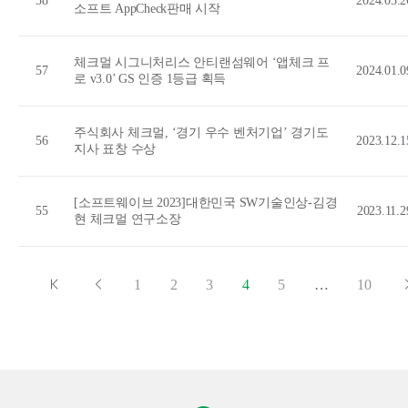
58
2024.03.2
소프트 AppCheck판매 시작
체크멀 시그니처리스 안티랜섬웨어 ‘앱체크 프
57
2024.01.0
로 v3.0’ GS 인증 1등급 획득
주식회사 체크멀, ‘경기 우수 벤처기업’ 경기도
56
2023.12.1
지사 표창 수상
[소프트웨이브 2023]대한민국 SW기술인상-김경
55
2023.11.2
현 체크멀 연구소장
1
2
3
4
5
…
10