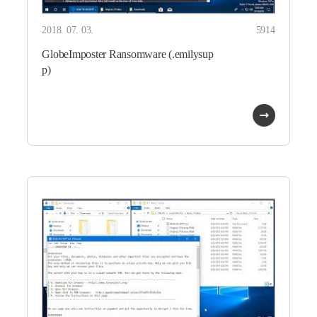
2018. 07. 03.
5914
GlobeImposter Ransomware (.emilysup
p)