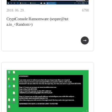
2018. 06. 29.
6798
CryptConsole Ransomware (sequre@tut
a.io_<Random>)