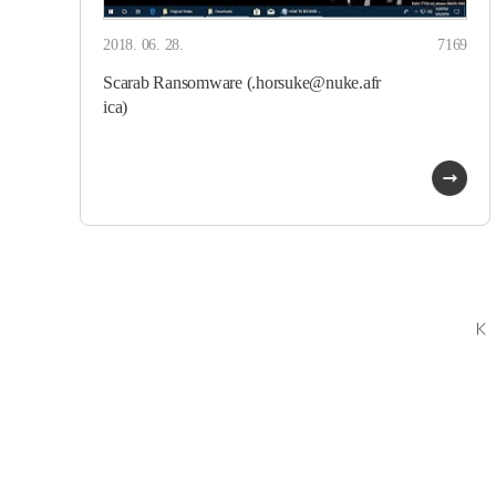
2018. 06. 28.
7169
Scarab Ransomware (.horsuke@nuke.afr
ica)