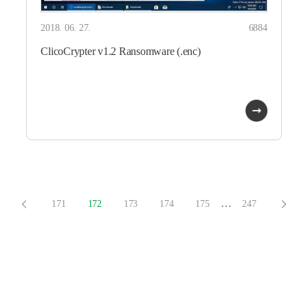
2018. 06. 27.
6884
ClicoCrypter v1.2 Ransomware (.enc)
…
171
172
173
174
175
247