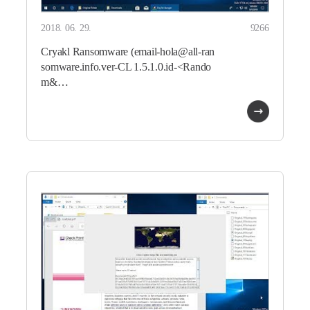
2018. 06. 29.
9266
Cryakl Ransomware (email-hola@all-ran
somware.info.ver-CL 1.5.1.0.id-<Rando
m&…