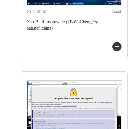
2018. 07. 02.
24441
XiaoBa Ransomware (.[BaYuCheng@y
eah.net].china)