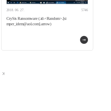
2018. 06. 27.
5746
CrySis Ransomware (.id-<Random>.[si
mper_idem@aol.com].arrow)