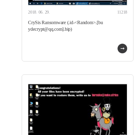
2018. 06. 29.
11218
CrySis Ransomware (.id-<Random>.[bu
ydecrypt@qq.com].bip)