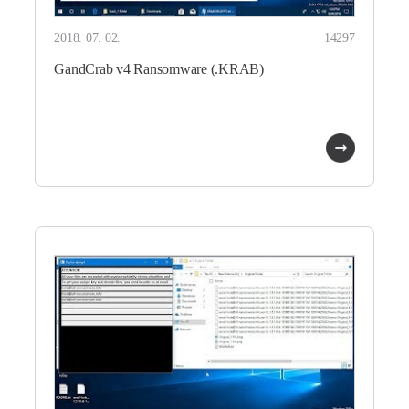
2018. 07. 02.
14297
GandCrab v4 Ransomware (.KRAB)