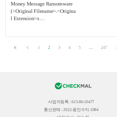
Money Message Ransomware
(<Original Filename>.<Origina
l Extension>x…
1
2
3
4
5
…
247
사업자등록 : 615-86-16477
통신판매 : 2022-용인수지-1084