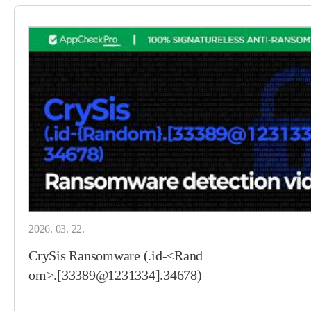
2026. 03. 22.
CrySis Ransomware (.id-<Rand
om>.[33389@1231334].34678)