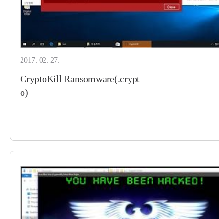
2017. 02. 27.
CryptoKill Ransomware(.crypt
o)