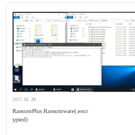
2017. 02. 28.
RansomPlus Ransomware(.encr
ypted)