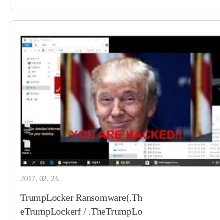
2017. 02. 23.
TrumpLocker Ransomware(.Th
eTrumpLockerf / .TheTrumpLo