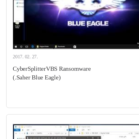
2017. 02. 27.
CyberSplitterVBS Ransomware
(.Saher Blue Eagle)