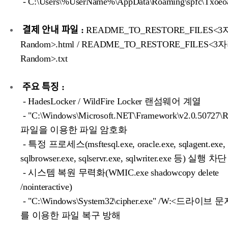
- C:\Users\%UserName%\AppData\Roaming\spfc\Txoeo
결제 안내 파일 :
README_TO_RESTORE_FILES<
Random>.html / README_TO_RESTORE_FILES<3
Random>.txt
주요 특징 :
- HadesLocker / WildFire Locker 랜섬웨어 계열
- "C:\Windows\Microsoft.NET\Framework\v2.0.50727\
파일을 이용한 파일 암호화
- 특정 프로세스(msftesql.exe, oracle.exe, sqlagent.exe,
sqlbrowser.exe, sqlservr.exe, sqlwriter.exe 등) 실행 차단
- 시스템 복원 무력화(WMIC.exe shadowcopy delete
/nointeractive)
- "C:\Windows\System32\cipher.exe" /W:<드라이
를 이용한 파일 복구 방해