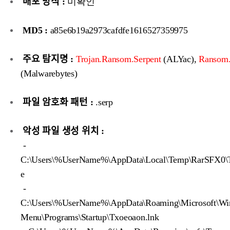
배포 방식 :
미확인
MD5 :
a85e6b19a2973cafdfe1616527359975
주요 탐지명 :
Trojan.Ransom.Serpent
(ALYac),
Ransom.
(Malwarebytes)
파일 암호화 패턴 :
.serp
악성 파일 생성 위치 :
-
C:\Users\%UserName%\AppData\Local\Temp\RarSFX0\
e
-
C:\Users\%UserName%\AppData\Roaming\Microsoft\Win
Menu\Programs\Startup\Txoeoaon.lnk