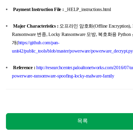
Payment Instruction File :
_HELP_instructions.html
Major Characteristics :
오프라인 암호화(Offline Encryption), 
Ransomware 변종, Locky Ransomware 모방, 복호화용 Pyth
개(
https://github.com/pan-
unit42/public_tools/blob/master/powerware/powerware_decrypt.py
Reference :
http://researchcenter.paloaltonetworks.com/2016/07/u
powerware-ransomware-spoofing-locky-malware-family
목록