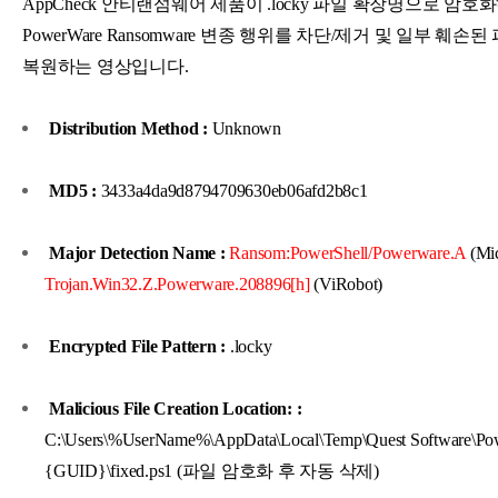
AppCheck 안티랜섬웨어 제품이 .locky 파일 확장명으로 암호
PowerWare Ransomware 변종 행위를 차단/제거 및 일부 훼손
복원하는 영상입니다.
Distribution Method :
Unknown
MD5 :
3433a4da9d8794709630eb06afd2b8c1
Major Detection Name :
Ransom:PowerShell/Powerware.A
(Mic
Trojan.Win32.Z.Powerware.208896[h]
(ViRobot)
Encrypted File Pattern :
.locky
Malicious File Creation Location: :
C:\Users\%UserName%\AppData\Local\Temp\Quest Software\P
{GUID}\fixed.ps1 (파일 암호화 후 자동 삭제)