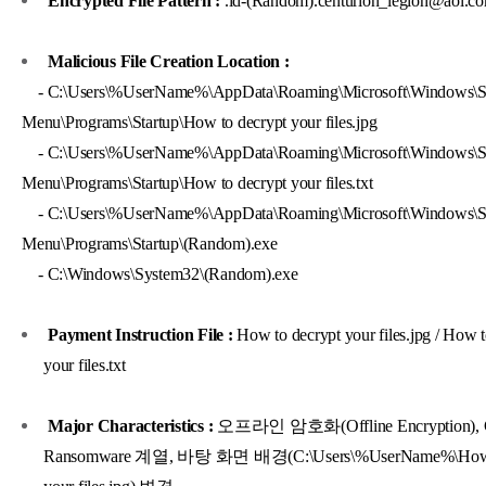
Encrypted File Pattern :
.id-(Random).centurion_legion@aol.co
Malicious File Creation Location :
- C:\Users\%UserName%\AppData\Roaming\Microsoft\Windows\St
Menu\Programs\Startup\How to decrypt your files.jpg
- C:\Users\%UserName%\AppData\Roaming\Microsoft\Windows\St
Menu\Programs\Startup\How to decrypt your files.txt
- C:\Users\%UserName%\AppData\Roaming\Microsoft\Windows\St
Menu\Programs\Startup\(Random).exe
- C:\Windows\System32\(Random).exe
Payment Instruction File :
How to decrypt your files.jpg / How t
your files.txt
Major Characteristics :
오프라인 암호화(Offline Encryption), C
Ransomware 계열, 바탕 화면 배경(C:\Users\%UserName%\How t