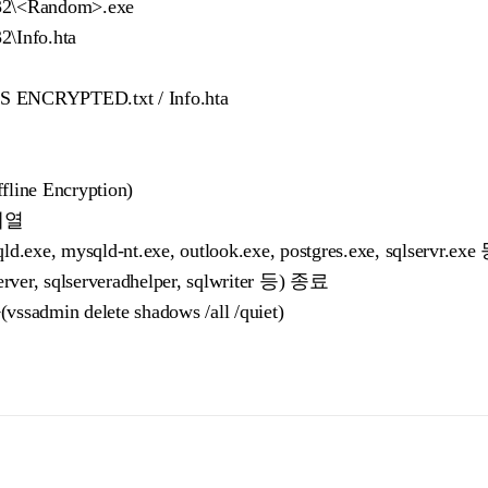
32\<Random>.exe
\Info.hta
S ENCRYPTED.txt / Info.hta
e Encryption)
계열
e, mysqld-nt.exe, outlook.exe, postgres.exe, sqlservr.
r, sqlserveradhelper, sqlwriter 등) 종료
in delete shadows /all /quiet)