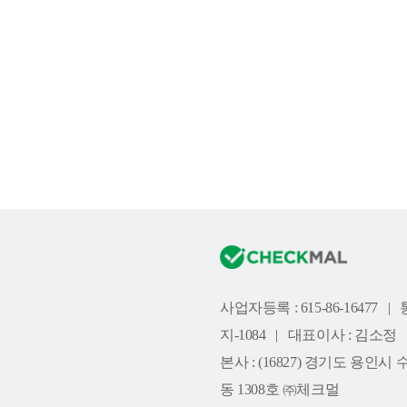
사업자등록 : 615-86-16477
|
지-1084
|
대표이사 : 김소정
본사 :
(16827) 경기도 용인시 
동 1308호 ㈜체크멀