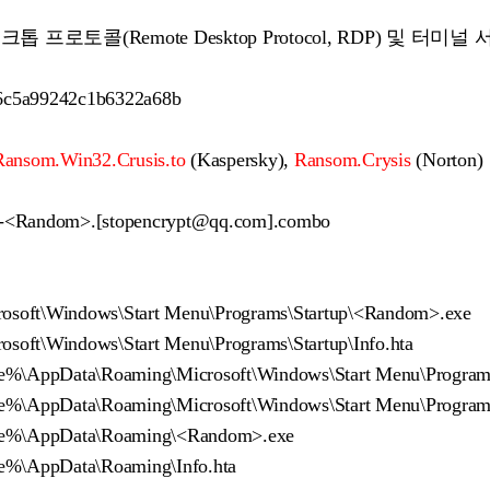
 프로토콜(Remote Desktop Protocol, RDP) 및 터
c5a99242c1b6322a68b
Ransom.Win32.Crusis.to
(Kaspersky),
Ransom.Crysis
(Norton)
d-<Random>.[stopencrypt@qq.com].combo
rosoft\Windows\Start Menu\Programs\Startup\<Random>.exe
osoft\Windows\Start Menu\Programs\Startup\Info.hta
%\AppData\Roaming\Microsoft\Windows\Start Menu\Program
%\AppData\Roaming\Microsoft\Windows\Start Menu\Programs\
e%\AppData\Roaming\<Random>.exe
e%\AppData\Roaming\Info.hta