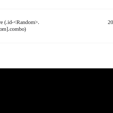
e (.id-<Random>.
20
com].combo)