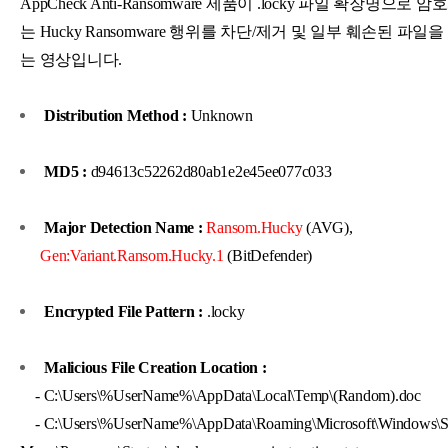
AppCheck Anti-Ransomware 제품이 .locky 파일 확장명으로
는 Hucky Ransomware 행위를 차단/제거 및 일부 훼손된 파일
는 영상입니다.
Distribution Method :
Unknown
MD5 :
d94613c52262d80ab1e2e45ee077c033
Major Detection Name :
Ransom.Hucky
(AVG),
Gen:Variant.Ransom.Hucky.1
(BitDefender)
Encrypted File Pattern :
.locky
Malicious File Creation Location :
- C:\Users\%UserName%\AppData\Local\Temp\(Random).doc
- C:\Users\%UserName%\AppData\Roaming\Microsoft\Windows\St