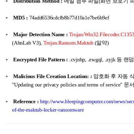
Distribution Method :
메일 첨부 파일(화면 보호기 파
MD5 :
74add6536cdcfb8b77d10a1e7be6b9ef
Major Detection Name :
Trojan/Win32.Filecoder.C135
(AhnLab V3),
Trojan.Ransom.Maktub
(알약)
Encrypted File Pattern :
.cvjnhp, .ewgql, .zyjk 등
Malicious File Creation Location: :
암호화 후 자동 삭
"Updating our privacy policies and terms of service"
Reference :
http://www.bleepingcomputer.com/news/secur
of-the-maktub-locker-ransomware