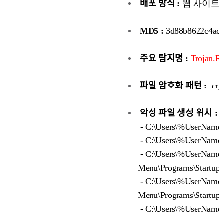
배포 방식 :
웹 사이트 
MD5 :
3d88b8622c4ac
주요 탐지명 :
Trojan.
파일 암호화 패턴 :
.cr
악성 파일 생성 위치 :
- C:\Users\%UserNam
- C:\Users\%UserNam
- C:\Users\%UserName
Menu\Programs\Sta
- C:\Users\%UserName
Menu\Programs\Sta
- C:\Users\%UserName