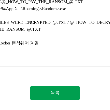
artup\@_HOW_TO_PAY_THE_RANSOM_@.TXT
e%\AppData\Roaming\<Random>.exe
ILES_WERE_ENCRYPTED_@.TXT / @_HOW_TO_DECRYP
HE_RANSOM_@.TXT
l Locker 랜섬웨어 계열
목록