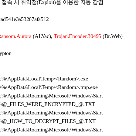
접속 시 취약점(Exploit)을 이용한 자동 감염
ad541e3a53267afa512
Ransom.Aurora
(ALYac),
Trojan.Encoder.30495
(Dr.Web)
ypton
e%\AppData\Local\Temp\<Random>.exe
e%\AppData\Local\Temp\<Random>.tmp.exe
%\AppData\Roaming\Microsoft\Windows\Start
rtup\@_FILES_WERE_ENCRYPTED_@.TXT
%\AppData\Roaming\Microsoft\Windows\Start
rtup\@_HOW_TO_DECRYPT_FILES_@.TXT
%\AppData\Roaming\Microsoft\Windows\Start