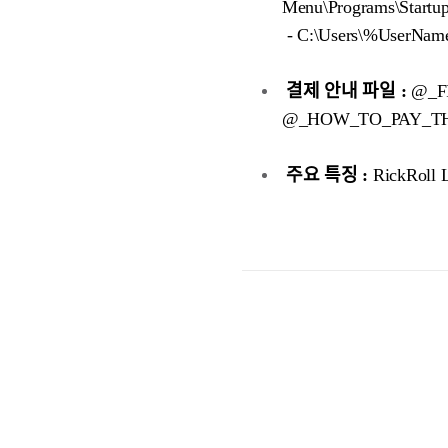
Menu\Programs\St
- C:\Users\%UserNam
결제 안내 파일 :
@_F
@_HOW_TO_PAY_T
주요 특징 :
RickRol