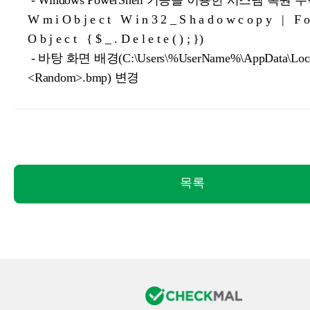
- Windows PowerShell 기능을 이용한 시스템 복원 무력화
W m i O b j e c t W i n 3 2 _ S h a d o w c o p y | F o 
O b j e c t { $ _ . D e l e t e ( ) ; })
- 바탕 화면 배경(C:\Users\%UserName%\AppData\Loca
<Random>.bmp) 변경
목록