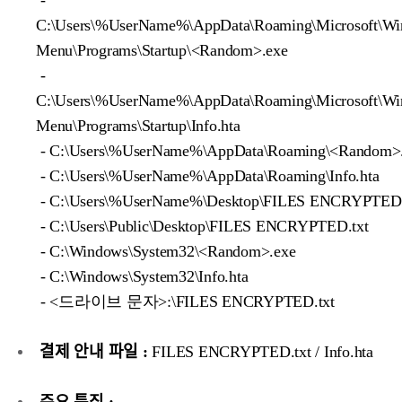
-
C:\Users\%UserName%\AppData\Roaming\Microsoft\Win
Menu\Programs\Startup\<Random>.exe
-
C:\Users\%UserName%\AppData\Roaming\Microsoft\Win
Menu\Programs\Startup\Info.hta
- C:\Users\%UserName%\AppData\Roaming\<Random>
- C:\Users\%UserName%\AppData\Roaming\Info.hta
- C:\Users\%UserName%\Desktop\FILES ENCRYPTED.
- C:\Users\Public\Desktop\FILES ENCRYPTED.txt
- C:\Windows\System32\<Random>.exe
- C:\Windows\System32\Info.hta
- <드라이브 문자>:\FILES ENCRYPTED.txt
결제 안내 파일 :
FILES ENCRYPTED.txt / Info.hta