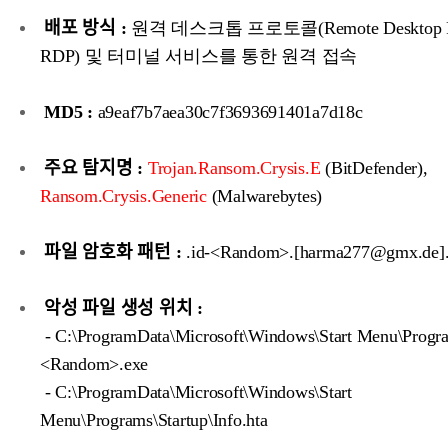
배포 방식 :
원격 데스크톱 프로토콜(Remote Desktop Pro
RDP) 및 터미널 서비스를 통한 원격 접속
MD5 :
a9eaf7b7aea30c7f3693691401a7d18c
주요 탐지명 :
Trojan.Ransom.Crysis.E
(BitDefender),
Ransom.Crysis.Generic
(Malwarebytes)
파일 암호화 패턴 :
.id-<Random>.[harma277@gmx.de]
악성 파일 생성 위치 :
- C:\ProgramData\Microsoft\Windows\Start Menu\Progra
<Random>.exe
- C:\ProgramData\Microsoft\Windows\Start
Menu\Programs\Startup\Info.hta