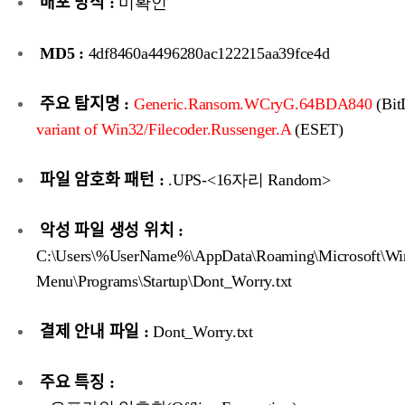
배포 방식 :
미확인
MD5 :
4df8460a4496280ac122215aa39fce4d
주요 탐지명 :
Generic.Ransom.WCryG.64BDA840
(Bit
variant of Win32/Filecoder.Russenger.A
(ESET)
파일 암호화 패턴 :
.UPS-<16자리 Random>
악성 파일 생성 위치 :
C:\Users\%UserName%\AppData\Roaming\Microsoft\Win
Menu\Programs\Startup\Dont_Worry.txt
결제 안내 파일 :
Dont_Worry.txt
주요 특징 :