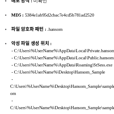
배포 방식 :
미확인
MD5 :
5384e1ab95d2cbac7e4cd5b781ad2520
파일 암호화 패턴 :
.hansom
악성 파일 생성 위치 :
- C:\Users\%UserName%\AppData\Local\Private.hanso
- C:\Users\%UserName%\AppData\Local\Public.hansom
- C:\Users\%UserName%\AppData\Roaming\StSess.exe
- C:\Users\%UserName%\Desktop\Hansom_Sample
-
C:\Users\%UserName%\Desktop\Hansom_Sample\sample
om
-
C:\Users\%UserName%\Desktop\Hansom_Sample\sample