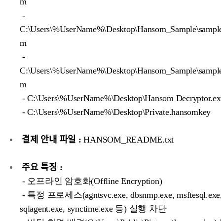
m
-
C:\Users\%UserName%\Desktop\Hansom_Sample\sample
m
-
C:\Users\%UserName%\Desktop\Hansom_Sample\sample
m
- C:\Users\%UserName%\Desktop\Hansom Decryptor.ex
- C:\Users\%UserName%\Desktop\Private.hansomkey
결제 안내 파일 :
HANSOM_README.txt
주요 특징 :
- 오프라인 암호화(Offline Encryption)
- 특정 프로세스(agntsvc.exe, dbsnmp.exe, msftesql.exe, 
sqlagent.exe, synctime.exe 등) 실행 차단