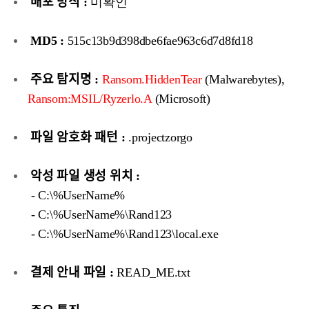
배포 방식 :
미확인
MD5 :
515c13b9d398dbe6fae963c6d7d8fd18
주요 탐지명 :
Ransom.HiddenTear
(Malwarebytes),
Ransom:MSIL/Ryzerlo.A
(Microsoft)
파일 암호화 패턴 :
.projectzorgo
악성 파일 생성 위치 :
- C:\%UserName%
- C:\%UserName%\Rand123
- C:\%UserName%\Rand123\local.exe
결제 안내 파일 :
READ_ME.txt