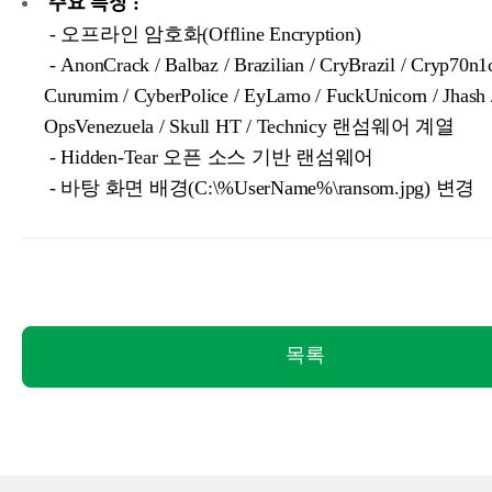
주요 특징 :
- 오프라인 암호화(Offline Encryption)
- AnonCrack / Balbaz / Brazilian / CryBrazil / Cryp70n1
Curumim / CyberPolice / EyLamo / FuckUnicorn / Jhash 
OpsVenezuela / Skull HT / Technicy 랜섬웨어 계열
- Hidden-Tear 오픈 소스 기반 랜섬웨어
- 바탕 화면 배경(C:\%UserName%\ransom.jpg) 변경
목록