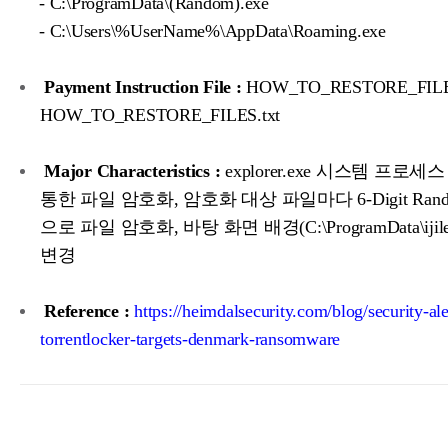
- C:\ProgramData\(Random).exe
- C:\Users\%UserName%\AppData\Roaming.exe
Payment Instruction File :
HOW_TO_RESTORE_FILES
HOW_TO_RESTORE_FILES.txt
Major Characteristics :
explorer.exe 시스템 프로
통한 파일 암호화, 암호화 대상 파일마다 6-Digit Ran
으로 파일 암호화, 바탕 화면 배경(C:\ProgramData\ijilex
변경
Reference :
https://heimdalsecurity.com/blog/security-al
torrentlocker-targets-denmark-ransomware