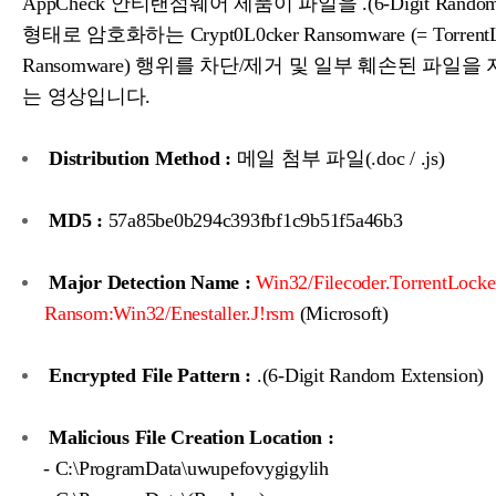
AppCheck 안티랜섬웨어 제품이 파일을 .(6-Digit Random E
형태로 암호화하는 Crypt0L0cker Ransomware (= TorrentL
Ransomware) 행위를 차단/제거 및 일부 훼손된 파일을
는 영상입니다.
Distribution Method :
메일 첨부 파일(.doc / .js)
MD5 :
57a85be0b294c393fbf1c9b51f5a46b3
Major Detection Name :
Win32/Filecoder.TorrentLocke
Ransom:Win32/Enestaller.J!rsm
(Microsoft)
Encrypted File Pattern :
.(6-Digit Random Extension)
Malicious File Creation Location :
- C:\ProgramData\uwupefovygigylih