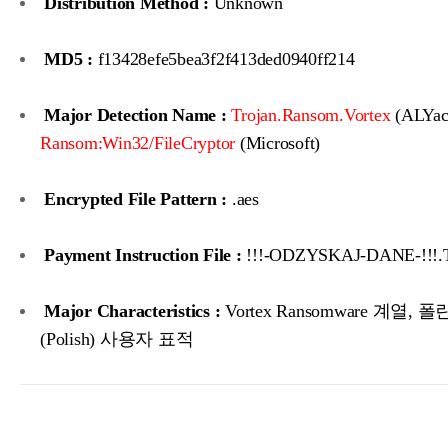
Distribution Method :
Unknown
MD5 :
f13428efe5bea3f2f413ded0940ff214
Major Detection Name :
Trojan.Ransom.Vortex
(ALYac
Ransom:Win32/FileCryptor
(Microsoft)
Encrypted File Pattern :
.aes
Payment Instruction File :
!!!-ODZYSKAJ-DANE-!!!
Major Characteristics :
Vortex Ransomware 계열, 
(Polish) 사용자 표적