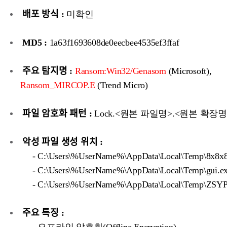
배포 방식 :
미확인
MD5 :
1a63f1693608de0eecbee4535ef3ffaf
주요 탐지명 :
Ransom:Win32/Genasom
(Microsoft),
Ransom_MIRCOP.E
(Trend Micro)
파일 암호화 패턴 :
Lock.<원본 파일명>.<원본 확장명
악성 파일 생성 위치 :
- C:\Users\%UserName%\AppData\Local\Temp\8x8x
- C:\Users\%UserName%\AppData\Local\Temp\gui.e
- C:\Users\%UserName%\AppData\Local\Temp\ZSY
주요 특징 :