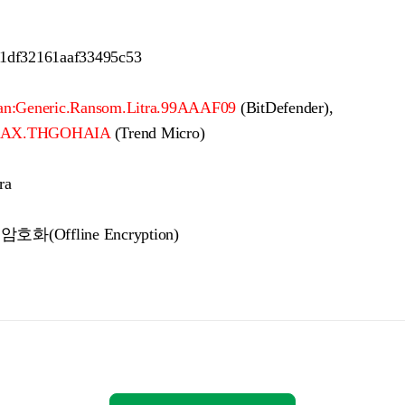
1df32161aaf33495c53
an:Generic.Ransom.Litra.99AAAF09
(BitDefender),
GAX.THGOHAIA
(Trend Micro)
tra
(Offline Encryption)