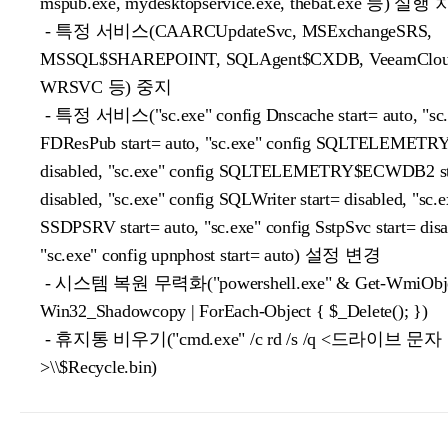
mspub.exe, mydesktopservice.exe, thebat.exe 등) 실행
- 특정 서비스(CAARCUpdateSvc, MSExchangeSRS,
MSSQL$SHAREPOINT, SQLAgent$CXDB, VeeamClou
WRSVC 등) 중지
- 특정 서비스("sc.exe" config Dnscache start= auto, "sc.
FDResPub start= auto, "sc.exe" config SQLTELEMETRY 
disabled, "sc.exe" config SQLTELEMETRY$ECWDB2 st
disabled, "sc.exe" config SQLWriter start= disabled, "sc.e
SSDPSRV start= auto, "sc.exe" config SstpSvc start= disa
"sc.exe" config upnphost start= auto) 설정 변경
- 시스템 복원 무력화("powershell.exe" & Get-WmiObj
Win32_Shadowcopy | ForEach-Object { $_Delete(); })
- 휴지통 비우기("cmd.exe" /c rd /s /q <드라이브 문자
>\\$Recycle.bin)