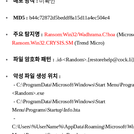
배포 방식 :
미확인
MD5 :
b44c72872d5beddf8a15d11a4ec504e4
주요 탐지명 :
Ransom:Win32/Wadhrama.C!hoa
(Microso
Ransom.Win32.CRYSIS.SM
(Trend Micro)
파일 암호화 패턴 :
.id-<Random>.[restorehelp@cock.li]
악성 파일 생성 위치 :
- C:\ProgramData\Microsoft\Windows\Start Menu\Progra
<Random>.exe
- C:\ProgramData\Microsoft\Windows\Start
Menu\Programs\Startup\Info.hta
-
C:\Users\%UserName%\AppData\Roaming\Microsoft\Win