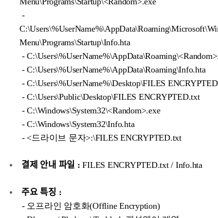
Menu\Programs\Startup\<Random>.exe
-
C:\Users\%UserName%\AppData\Roaming\Microsoft\Win
Menu\Programs\Startup\Info.hta
- C:\Users\%UserName%\AppData\Roaming\<Random>
- C:\Users\%UserName%\AppData\Roaming\Info.hta
- C:\Users\%UserName%\Desktop\FILES ENCRYPTED.
- C:\Users\Public\Desktop\FILES ENCRYPTED.txt
- C:\Windows\System32\<Random>.exe
- C:\Windows\System32\Info.hta
- <드라이브 문자>:\FILES ENCRYPTED.txt
결제 안내 파일 :
FILES ENCRYPTED.txt / Info.hta
주요 특징 :
- 오프라인 암호화(Offline Encryption)