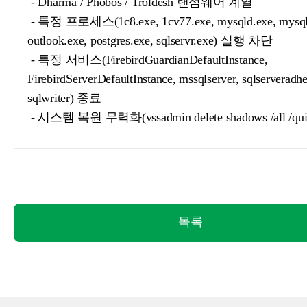
- Dharma / Phobos / Troldesh 랜섬웨어 계열
- 특정 프로세스(1c8.exe, 1cv77.exe, mysqld.exe, mysqld
outlook.exe, postgres.exe, sqlservr.exe) 실행 차단
- 특정 서비스(FirebirdGuardianDefaultInstance,
FirebirdServerDefaultInstance, mssqlserver, sqlserveradhe
sqlwriter) 종료
- 시스템 복원 무력화(vssadmin delete shadows /all /qui
목록