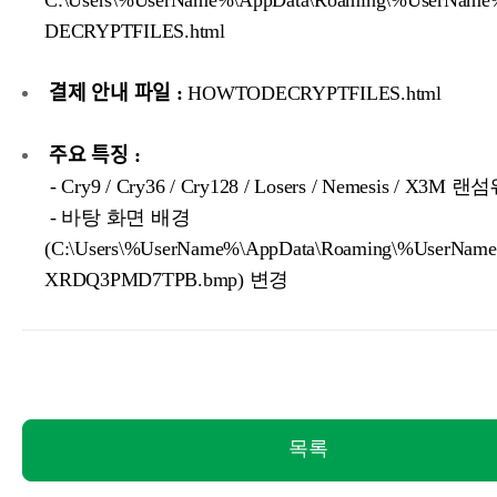
C:\Users\%UserName%\AppData\Roaming\%UserNa
DECRYPTFILES.html
결제 안내 파일 :
HOWTODECRYPTFILES.html
주요 특징 :
- Cry9 / Cry36 / Cry128 / Losers / Nemesis / X3
- 바탕 화면 배경
(C:\Users\%UserName%\AppData\Roaming\%UserNa
XRDQ3PMD7TPB.bmp) 변경
목록