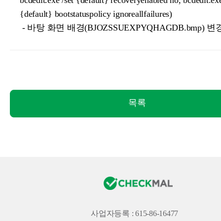
bcdedit.exe /set {default} recoveryenabled no, bcdedit.exe
{default} bootstatuspolicy ignoreallfailures)
- 바탕 화면 배경(BJOZSSUEXPYQHAGDB.bmp) 변
목록
사업자등록 : 615-86-16477