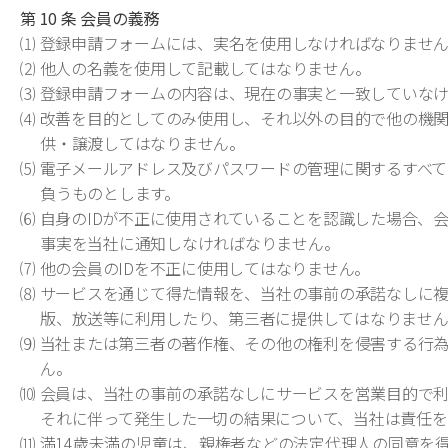
第 10 条 会員の義務
⑴ 登録申請フォームには、実名を使用しなければなりませ
⑵ 他人の名義を使用して記載してはなりません。
⑶ 登録申請フォームの内容は、現在の事実と一致していな
⑷ 改善を目的としてのみ使用し、それ以外の目的で他の機
供・譲渡してはなりません。
⑸ 電子メールアドレス及びパスワードの管理に関するすべ
負うものとします。
⑹ 自身のIDが不正に使用されていることを認識した場合、
事実を当社に通知しなければなりません。
⑺ 他の会員のIDを不正に使用してはなりません。
⑻ サービスを通じて得た情報を、当社の事前の承諾なしに
版、放送等に利用したり、第三者に提供してはなりませ
⑼ 当社または第三者の著作権、その他の権利を侵害する行
ん。
⑽ 会員は、当社の事前の承諾なしにサービスを営業目的で
それに伴って発生した一切の結果について、当社は責任を
⑾ 満14歳未満の児童は、親権者などの法定代理人の同意を