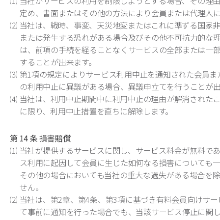
⑴ 当社がサービスの利用を制限しようとする場合、その理
定め、書面またはその他の方法により会員または代理人に
⑵ 当社は、戦時、事変、天災地変またはこれに準ずる国家
または発生する恐れがある場合及びその他不可抗力的な
は、前項の手続を経ることなくサービスの全部または一
することが出来ます。
⑶ 第1項の規定によりサービス利用中止を通知された会員ま
の利用中止に異議がある場合、異議申立てを行うことが出
⑷ 当社は、利用中止期間中に利用中止の理由が解消された
に限り、利用中止措置を直ちに解除します。
第 14 条 損害賠償
⑴ 当社が提供するサービスに関し、サービス料金が無料で
ス利用に起因して会員に生じた如何なる損害についても一
その他の場合においても当社の重大な過失がある場合を除
せん。
⑵ 当社は、第2章、第4条、第3項に基づき有料会員向けサ
て事前に通知を行った場合でも、当該サービス停止に関