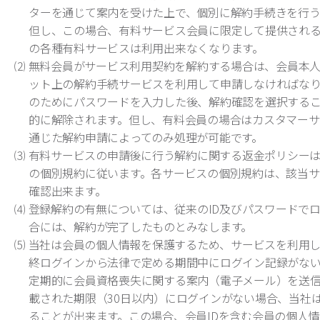
ターを通じて案内を受けた上で、個別に解約手続きを行う
但し、この場合、有料サービス会員に限定して提供され
の各種有料サービスは利用出来なくなります。
⑵ 無料会員がサービス利用契約を解約する場合は、会員本
ット上の解約手続サービスを利用して申請しなければな
のためにパスワードを入力した後、解約確認を選択する
的に解除されます。但し、有料会員の場合はカスタマーサ
通じた解約申請によってのみ処理が可能です。
⑶ 有料サービスの申請後に行う解約に関する返金ポリシー
の個別規約に従います。各サービスの個別規約は、該当サ
確認出来ます。
⑷ 登録解約の有無については、従来のID及びパスワードで
合には、解約が完了したものとみなします。
⑸ 当社は会員の個人情報を保護するため、サービスを利用
終ログインから法律で定める期間中にログイン記録がな
定期的に会員資格喪失に関する案内（電子メール）を送信
載された期限（30日以内）にログインがない場合、当社
ることが出来ます。この場合、会員IDを含む会員の個人