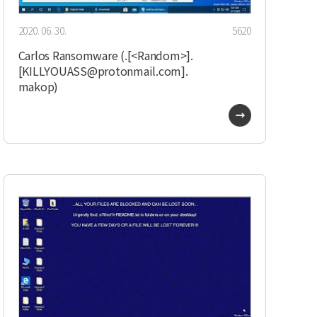
2020. 06. 30.
5620
Carlos Ransomware (.[<Random>].
[KILLYOUASS@protonmail.com].
makop)