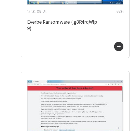
2020. 06. 29.
5506
Everbe Ransomware (.g8R4rqWIp
9)