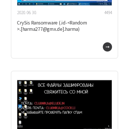
2020. 06. 30.
4494
CrySis Ransomware (.id-<Random
>.[harma277@gmx.de].harma)