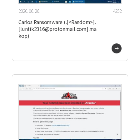
2020. 06. 26.
4252
Carlos Ransomware (.[<Random>].
[luntik2316@protonmail.com].ma
kop)