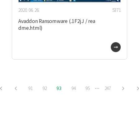
2020. 06. 26.
5371
Avaddon Ransomware (.1F2jJ / rea
dme.html)
…
91
92
93
94
95
247