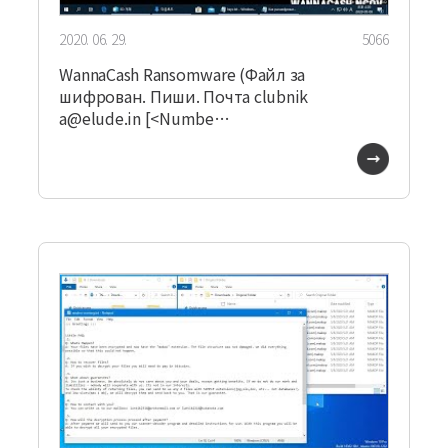
2020. 06. 29.
5066
WannaCash Ransomware (Файл за
шифрован. Пиши. Почта clubnik
a@elude.in [<Numbe…