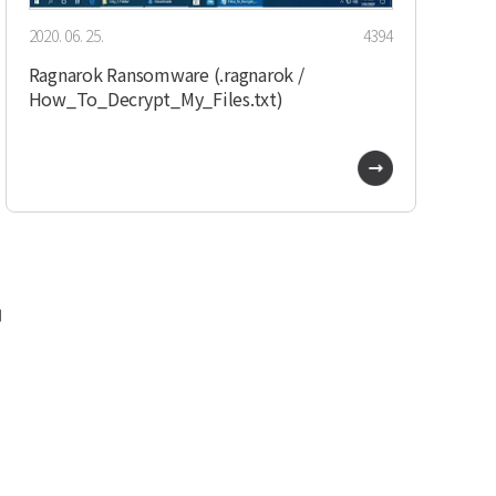
2020. 06. 25.
4394
Ragnarok Ransomware (.ragnarok /
How_To_Decrypt_My_Files.txt)