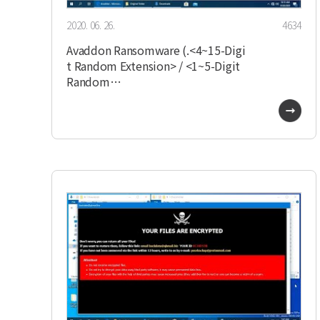
2020. 06. 26.
4634
Avaddon Ransomware (.<4~15-Digi
t Random Extension> / <1~5-Digit
Random…