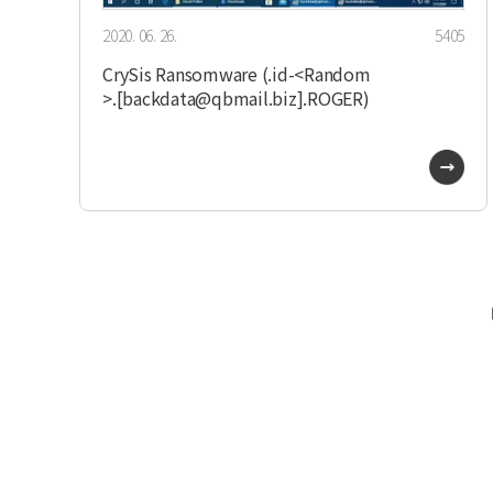
2020. 06. 26.
5405
CrySis Ransomware (.id-<Random
>.[backdata@qbmail.biz].ROGER)