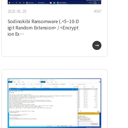
2020. 06. 29.
4547
Sodinokibi Ransomware (.<5~10-D
igit Random Extension> / <Encrypt
ion Ex…