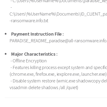
- C:\Users\%UserName%\Documents\paradise_ke
-
C:\Users\%UserName%\Documents\ID_CLIENT_par
-ransomware.info.txt
Payment Instruction File :
PARADISE_README_paradise@all-ransomware.info.
Major Characteristics :
- Offline Encryption
- Features killing process except system and specifi
(chrome.exe, firefox.exe, iexplore.exe, launcher.exe)
- Disable system restore (wmic.exe shadowcopy del
vssadmin delete shadows /all /quiet)