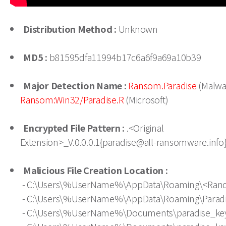
Distribution Method :
Unknown
MD5 :
b81595dfa11994b17c6a6f9a69a10b39
Major Detection Name :
Ransom.Paradise
(Malwa
Ransom:Win32/Paradise.R
(Microsoft)
Encrypted File Pattern :
.<Original
Extension>_V.0.0.0.1{paradise@all-ransomware.info}
Malicious File Creation Location :
- C:\Users\%UserName%\AppData\Roaming\<Ran
- C:\Users\%UserName%\AppData\Roaming\Paradi
- C:\Users\%UserName%\Documents\paradise_key