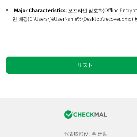
Major Characteristics:
오프라인 암호화(Offline Encrypt
면 배경(C:\Users\%UserName%\Desktop\recover.bmp)
リスト
代表取締役 : 金 廷勳