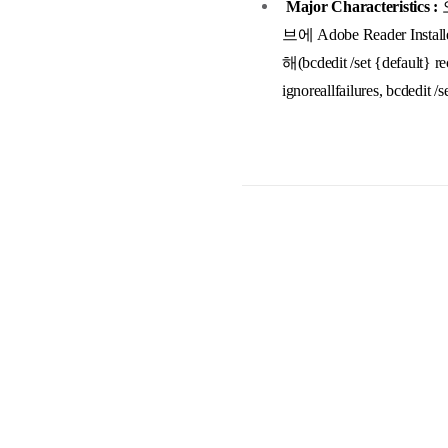
Major Characteristics :
오
브에 Adobe Reader 
해(bcdedit /set {default} re
ignoreallfailures, bcded