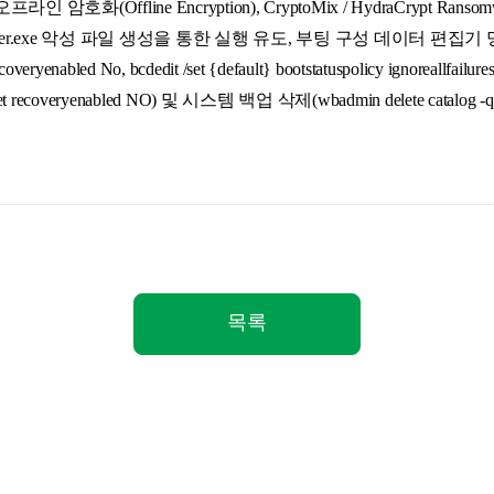
프라인 암호화(Offline Encryption), CryptoMix / HydraCrypt R
Installer.exe 악성 파일 생성을 통한 실행 유도, 부팅 구성 데이터 편
coveryenabled No, bcdedit /set {default} bootstatuspolicy ignoreallfailures,
it /set recoveryenabled NO) 및 시스템 백업 삭제(wbadmin delete catalog -qu
목록