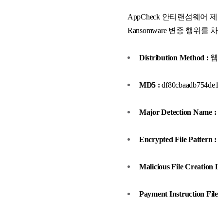
AppCheck 안티랜섬웨어 제품이 
Ransomware 변종 행위
Distribution Method :
웹
MD5 :
df80cbaadb754de1
Major Detection Name :
Encrypted File Pattern :
Malicious File Creation 
Payment Instruction File