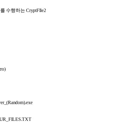
를 수행하는 CryptFIle2
ro)
er_(Random).exe
UR_FILES.TXT