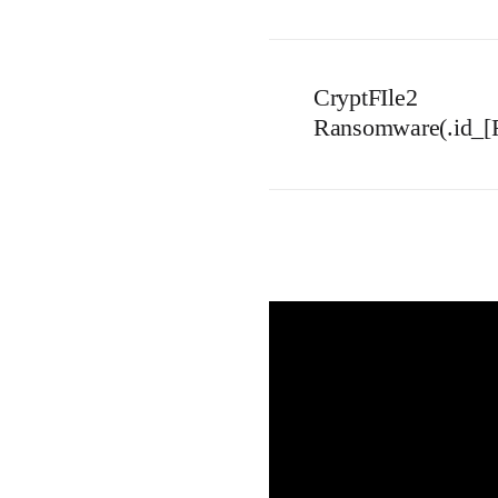
CryptFIle2
Ransomware(.id_[