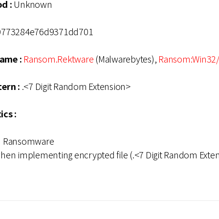
d :
Unknown
40773284e76d9371dd701
Name :
Ransom.Rektware
(Malwarebytes),
Ransom:Win32
tern :
.<7 Digit Random Extension>
ics :
sed Ransomware
en implementing encrypted file (.<7 Digit Random Exte