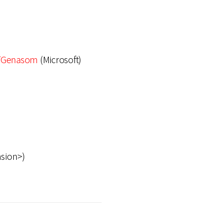
/Genasom
(Microsoft)
nsion>)