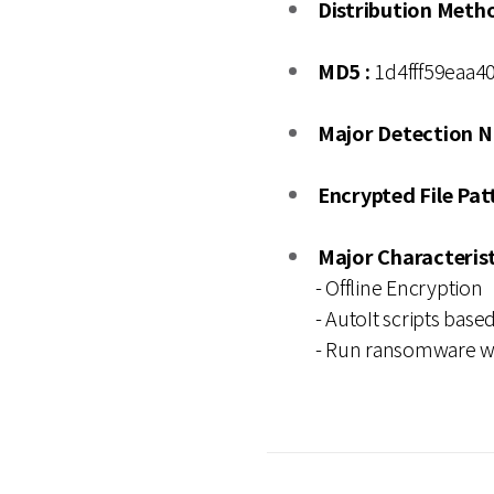
Distribution Metho
MD5 :
1d4fff59eaa
Major Detection 
Encrypted File Pat
Major Characterist
- Offline Encryption
- AutoIt scripts ba
- Run ransomware wh