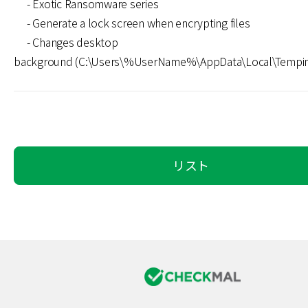
- Exotic Ransomware series
- Generate a lock screen when encrypting files
- Changes desktop
background (C:\Users\%UserName%\AppData\Local\Tempim
リスト