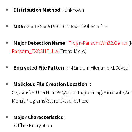
Distribution Method :
Unknown
MD5 :
2be6385e5159210716681f59b64aef1e
Major Detection Name :
Trojan-Ransom.Win32.Gen.la
(K
Ransom_EXOSHELL.A
(Trend Micro)
Encrypted File Pattern :
<Random Filename>.L0cked
Malicious File Creation Location: :
C:\Users\%UserName%\AppData\Roaming\Microsoft\Win
Menu\Programs\Startup\svchost.exe
Major Characteristics :
-
Offline Encryption