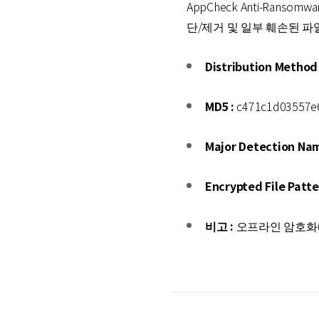
AppCheck Anti-Ranso
단/제거 및 일부 훼손된 
Distribution Method 
MD5 :
c471c1d03557e
Major Detection Nam
Encrypted File Patte
비고 :
오프라인 암호화(Offl