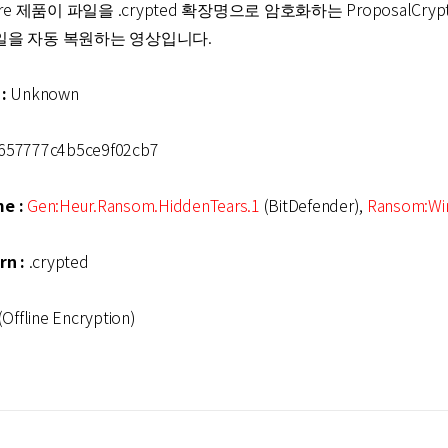
mware 제품이 파일을 .crypted 확장명으로 암호화하는 ProposalCryp
파일을 자동 복원하는 영상입니다.
:
Unknown
657777c4b5ce9f02cb7
e :
Gen:Heur.Ransom.HiddenTears.1
(BitDefender),
Ransom:Wi
rn :
.crypted
ine Encryption)