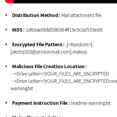
Distribution Method :
Mail attachment file
MD5 :
1d6dae0bfaf39b564ff19c9c0d533ed9
Encrypted File Pattern :
.[<Random>].
[akzhq520@protonmail.com].makop
Malicious File Creation Location :
- <Drive Letter>:\YOUR_FILES_ARE_ENCRYPTED
- <Drive Letter>:\YOUR_FILES_ARE_ENCRYPTED\re
warning.txt
Payment Instruction File :
readme-warning.txt