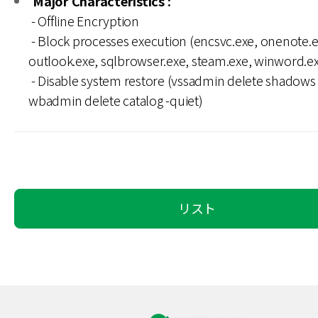
Major Characteristics :
- Offline Encryption
- Block processes execution (encsvc.exe, onenote.e
outlook.exe, sqlbrowser.exe, steam.exe, winword.ex
- Disable system restore (vssadmin delete shadows /
wbadmin delete catalog -quiet)
リスト