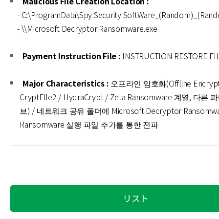
Malicious File Creation Location :
- C:\ProgramData\Spy Security SoftWare_(Random)_(Rand
- \\Microsoft Decryptor Ransomware.exe
Payment Instruction File :
INSTRUCTION RESTORE FIL
Major Characteristics :
오프라인 암호화(Offline Encrypti
CryptFIle2 / HydraCrypt / Zeta Ransomware 계열, 
브) / 네트워크 공유 폴더에 Microsoft Decryptor Ransomwa
Ransomware 실행 파일 추가를 통한 전파
リスト