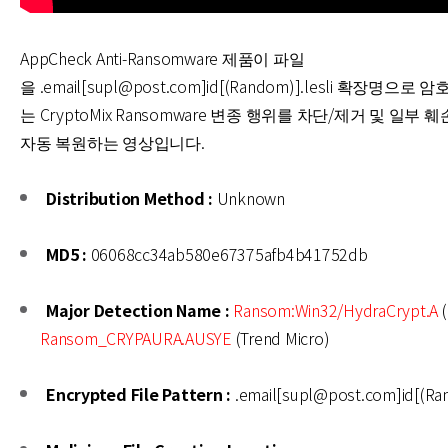
AppCheck Anti-Ransomware 제품이 파일
을 .email[supl@post.com]id[(Random)].lesli 확장명으로 
는 CryptoMix Ransomware 변종 행위를 차단/제거 및 일부
자동 복원하는 영상입니다.
Distribution Method :
Unknown
MD5 :
06068cc34ab580e67375afb4b41752db
Major Detection Name :
Ransom:Win32/HydraCrypt.A
(
Ransom_CRYPAURA.AUSYE
(Trend Micro)
Encrypted File Pattern :
.email[supl@post.com]id[(Ran