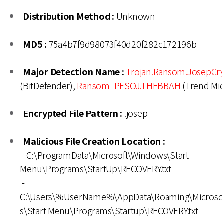
Distribution Method :
Unknown
MD5 :
75a4b7f9d98073f40d20f282c172196b
Major Detection Name :
Trojan.Ransom.JosepCr
(BitDefender),
Ransom_PESOJ.THEBBAH
(Trend Mi
Encrypted File Pattern :
.josep
Malicious File Creation Location :
- C:\ProgramData\Microsoft\Windows\Start
Menu\Programs\StartUp\RECOVERY.txt
-
C:\Users\%UserName%\AppData\Roaming\Microso
s\Start Menu\Programs\Startup\RECOVERY.txt