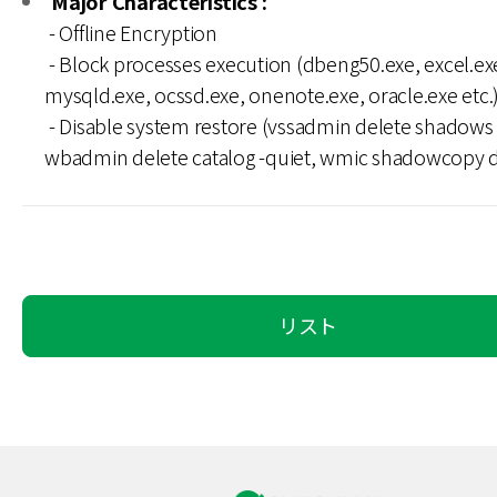
Major Characteristics :
- Offline Encryption
- Block processes execution (dbeng50.exe, excel.ex
mysqld.exe, ocssd.exe, onenote.exe, oracle.exe etc.
- Disable system restore (vssadmin delete shadows /
wbadmin delete catalog -quiet, wmic shadowcopy d
リスト