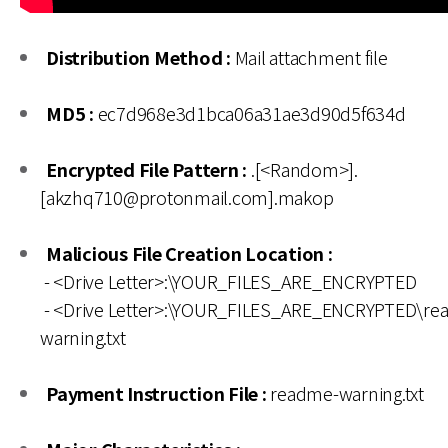
Distribution Method :
Mail attachment file
MD5 :
ec7d968e3d1bca06a31ae3d90d5f634d
Encrypted File Pattern :
.[<Random>].
[akzhq710@protonmail.com].makop
Malicious File Creation Location :
- <Drive Letter>:\YOUR_FILES_ARE_ENCRYPTED
- <Drive Letter>:\YOUR_FILES_ARE_ENCRYPTED\re
warning.txt
Payment Instruction File :
readme-warning.txt