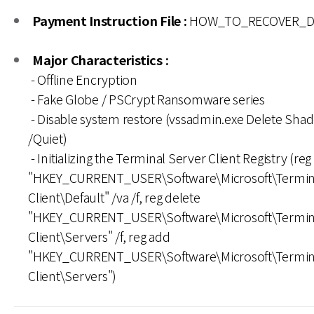
Payment Instruction File :
HOW_TO_RECOVER_DA
Major Characteristics :
- Offline Encryption
- Fake Globe / PSCrypt Ransomware series
- Disable system restore (vssadmin.exe Delete Shad
/Quiet)
- Initializing the Terminal Server Client Registry (reg
"HKEY_CURRENT_USER\Software\Microsoft\Termin
Client\Default" /va /f, reg delete
"HKEY_CURRENT_USER\Software\Microsoft\Termin
Client\Servers" /f, reg add
"HKEY_CURRENT_USER\Software\Microsoft\Termin
Client\Servers")