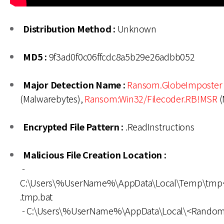
Distribution Method :
Unknown
MD5 :
9f3ad0f0c06ffcdc8a5b29e26adbb052
Major Detection Name :
Ransom.GlobeImposter
(Malwarebytes),
Ransom:Win32/Filecoder.RB!MSR
(
Encrypted File Pattern :
.ReadInstructions
Malicious File Creation Location :
-
C:\Users\%UserName%\AppData\Local\Temp\tm
.tmp.bat
- C:\Users\%UserName%\AppData\Local\<Random