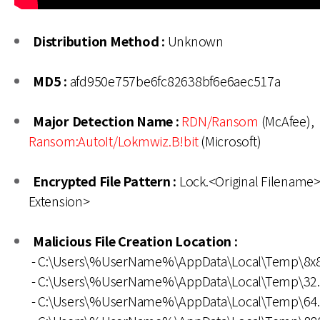
Distribution Method :
Unknown
MD5 :
afd950e757be6fc82638bf6e6aec517a
Major Detection Name :
RDN/Ransom
(McAfee),
Ransom:AutoIt/Lokmwiz.B!bit
(Microsoft)
Encrypted File Pattern :
Lock.<Original Filename>
Extension>
Malicious File Creation Location :
- C:\Users\%UserName%\AppData\Local\Temp\8x
- C:\Users\%UserName%\AppData\Local\Temp\32
- C:\Users\%UserName%\AppData\Local\Temp\64