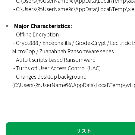
- C:\Users\%UserName%\AppData\Local\Temp\888
- C:\Users\%UserName%\AppData\Local\Temp\x.e
Major Characteristics :
- Offline Encryption
- Crypt888 / Encephalitis / GrodexCrypt / Lecitricic L
MicroCop / Zuahahhah Ransomware series
- AutoIt scripts based Ransomware
- Turns off User Access Control (UAC)
- Changes desktop background
(C:\Users\%UserName%\AppData\Local\Temp\wl.j
リスト