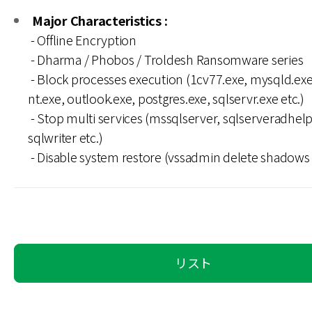
Major Characteristics :
- Offline Encryption
- Dharma / Phobos / Troldesh Ransomware series
- Block processes execution (1cv77.exe, mysqld.ex
nt.exe, outlook.exe, postgres.exe, sqlservr.exe etc.)
- Stop multi services (mssqlserver, sqlserveradhelp
sqlwriter etc.)
- Disable system restore (vssadmin delete shadows /
リスト