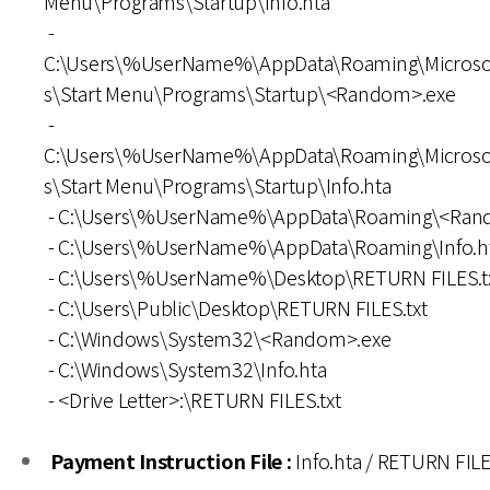
Menu\Programs\Startup\Info.hta
-
C:\Users\%UserName%\AppData\Roaming\Microso
s\Start Menu\Programs\Startup\<Random>.exe
-
C:\Users\%UserName%\AppData\Roaming\Microso
s\Start Menu\Programs\Startup\Info.hta
- C:\Users\%UserName%\AppData\Roaming\<Ran
- C:\Users\%UserName%\AppData\Roaming\Info.h
- C:\Users\%UserName%\Desktop\RETURN FILES.t
- C:\Users\Public\Desktop\RETURN FILES.txt
- C:\Windows\System32\<Random>.exe
- C:\Windows\System32\Info.hta
- <Drive Letter>:\RETURN FILES.txt
Payment Instruction File :
Info.hta / RETURN FILE