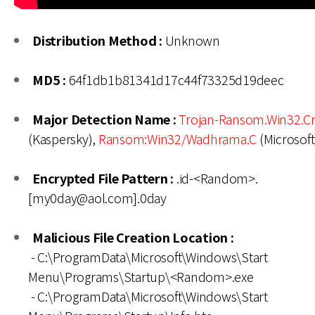
Distribution Method :
Unknown
MD5 :
64f1db1b81341d17c44f73325d19deec
Major Detection Name :
Trojan-Ransom.Win32.Cru
(Kaspersky),
Ransom:Win32/Wadhrama.C
(Microsoft
Encrypted File Pattern :
.id-<Random>.
[my0day@aol.com].0day
Malicious File Creation Location :
- C:\ProgramData\Microsoft\Windows\Start
Menu\Programs\Startup\<Random>.exe
- C:\ProgramData\Microsoft\Windows\Start