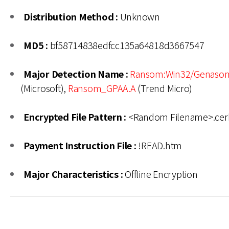
Distribution Method :
Unknown
MD5 :
bf58714838edfcc135a64818d3667547
Major Detection Name :
Ransom:Win32/Genaso
(Microsoft),
Ransom_GPAA.A
(Trend Micro)
Encrypted File Pattern :
<Random Filename>.cer
Payment Instruction File :
!READ.htm
Major Characteristics :
Offline Encryption