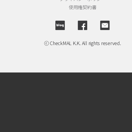
使用権契約書
ⓒ CheckMAL K.K. All rights reserved.