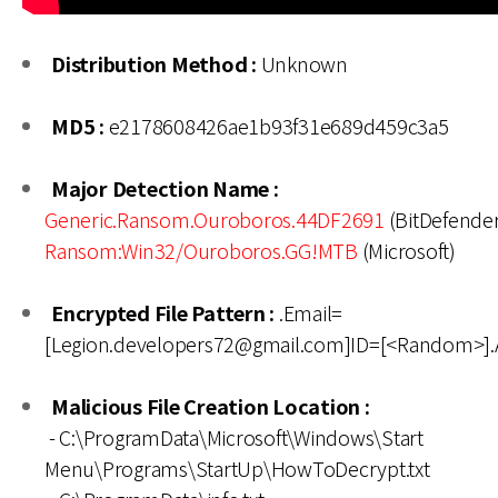
Distribution Method :
Unknown
MD5 :
e2178608426ae1b93f31e689d459c3a5
Major Detection Name :
Generic.Ransom.Ouroboros.44DF2691
(BitDefender
Ransom:Win32/Ouroboros.GG!MTB
(Microsoft)
Encrypted File Pattern :
.Email=
[Legion.developers72@gmail.com]ID=[<Random>]
Malicious File Creation Location :
- C:\ProgramData\Microsoft\Windows\Start
Menu\Programs\StartUp\HowToDecrypt.txt