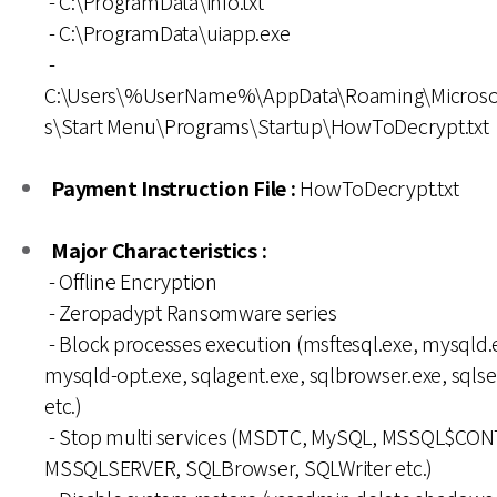
- C:\ProgramData\info.txt
- C:\ProgramData\uiapp.exe
-
C:\Users\%UserName%\AppData\Roaming\Microso
s\Start Menu\Programs\Startup\HowToDecrypt.txt
Payment Instruction File :
HowToDecrypt.txt
Major Characteristics :
- Offline Encryption
- Zeropadypt Ransomware series
- Block processes execution (msftesql.exe, mysqld.
mysqld-opt.exe, sqlagent.exe, sqlbrowser.exe, sqlse
etc.)
- Stop multi services (MSDTC, MySQL, MSSQL$CO
MSSQLSERVER, SQLBrowser, SQLWriter etc.)