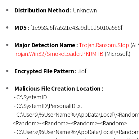
Distribution Method :
Unknown
MD5 :
f1e958a6f7a521e43a9db1d5010a568f
Major Detection Name :
Trojan.Ransom.Stop
(ALY
Trojan:Win32/SmokeLoader.PKI!MTB
(Microsoft)
Encrypted File Pattern :
.iiof
Malicious File Creation Location :
- C:\SystemID
- C:\SystemID\PersonalID.txt
- C:\Users\%UserName%\AppData\Local\<Random
<Random>-<Random>-<Random>-<Random>
- C:\Users\%UserName%\AppData\Local\<Random