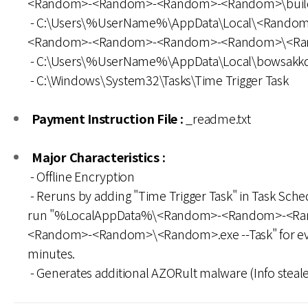
<Random>-<Random>-<Random>-<Random>\build
- C:\Users\%UserName%\AppData\Local\<Random
<Random>-<Random>-<Random>-<Random>\<Ra
- C:\Users\%UserName%\AppData\Local\bowsakkde
- C:\Windows\System32\Tasks\Time Trigger Task
Payment Instruction File :
_readme.txt
Major Characteristics :
- Offline Encryption
- Reruns by adding "Time Trigger Task" in Task Sche
run "%LocalAppData%\<Random>-<Random>-<R
<Random>-<Random>\<Random>.exe --Task" for ev
minutes.
- Generates additional AZORult malware (Info steale