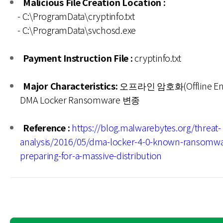
Malicious File Creation Location :
- C:\ProgramData\cryptinfo.txt
- C:\ProgramData\svchosd.exe
Payment Instruction File :
cryptinfo.txt
Major Characteristics:
오프라인 암호화(Offline Encr
DMA Locker Ransomware 변종
Reference :
https://blog.malwarebytes.org/threat-
analysis/2016/05/dma-locker-4-0-known-ransomwa
preparing-for-a-massive-distribution