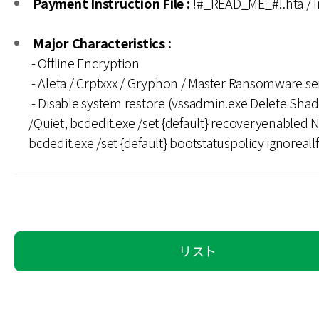
Payment Instruction File :
!#_READ_ME_#!.hta / I
Major Characteristics :
- Offline Encryption
- Aleta / Crptxxx / Gryphon / Master Ransomware se
- Disable system restore (vssadmin.exe Delete Shad
/Quiet, bcdedit.exe /set {default} recoveryenabled 
bcdedit.exe /set {default} bootstatuspolicy ignoreallf
リスト