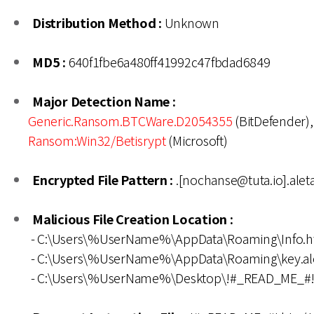
Distribution Method :
Unknown
MD5 :
640f1fbe6a480ff41992c47fbdad6849
Major Detection Name :
Generic.Ransom.BTCWare.D2054355
(BitDefender),
Ransom:Win32/Betisrypt
(Microsoft)
Encrypted File Pattern :
.[nochanse@tuta.io].alet
Malicious File Creation Location :
- C:\Users\%UserName%\AppData\Roaming\Info.h
- C:\Users\%UserName%\AppData\Roaming\key.al
- C:\Users\%UserName%\Desktop\!#_READ_ME_#!