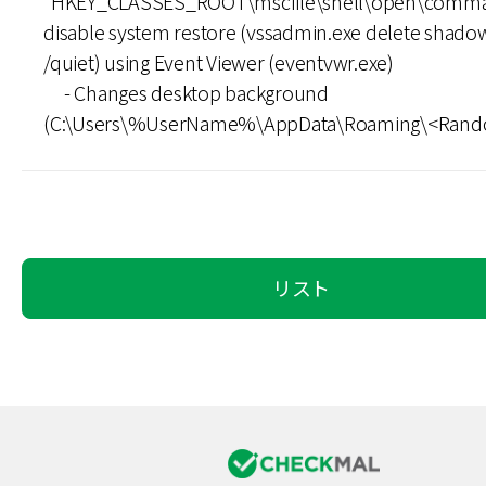
"HKEY_CLASSES_ROOT\mscfile\shell\open\comm
disable system restore (vssadmin.exe delete shadow
/quiet) using Event Viewer (eventvwr.exe)
- Changes desktop background
(C:\Users\%UserName%\AppData\Roaming\<Rand
リスト