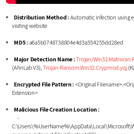
Distribution Method :
Automatic infection using e
visiting website
MD5 :
a6a5b0748738804e4d3a554255dd28ed
Major Detection Name :
Trojan/Win32.Matrixran
(AhnLab V3),
Trojan-Ransom.Win32.Crypmod.yqj
(K
Encrypted File Pattern :
<Original Filename>.<Ori
Extension>
Malicious File Creation Location :
-
C:\Users\%UserName%\AppData\Local\Microsoft\