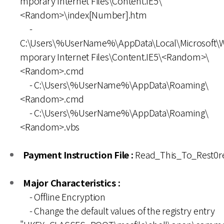
mporary Internet Files\Content.IE5\
<Random>\index[Number].htm
-
C:\Users\%UserName%\AppData\Local\Microsoft\
mporary Internet Files\Content.IE5\<Random>\
<Random>.cmd
- C:\Users\%UserName%\AppData\Roaming\
<Random>.cmd
- C:\Users\%UserName%\AppData\Roaming\
<Random>.vbs
Payment Instruction File :
Read_This_To_Rest0re_
Major Characteristics :
- Offline Encryption
- Change the default values of the registry entry