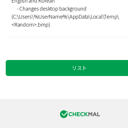
English and Korean
- Changes desktop background
(C:\Users\%UserName%\AppData\Local\Temp\
<Random>.bmp)
リスト