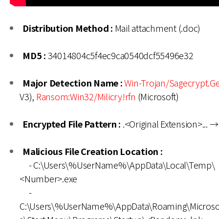
Distribution Method :
Mail attachment (.doc)
MD5 :
34014804c5f4ec9ca0540dcf55496e32
Major Detection Name :
Win-Trojan/Sagecrypt.G
V3),
Ransom:Win32/Milicry!rfn
(Microsoft)
Encrypted File Pattern :
.<Original Extension>... →
Malicious File Creation Location :
- C:\Users\%UserName%\AppData\Local\Temp\
<Number>.exe
-
C:\Users\%UserName%\AppData\Roaming\Microso