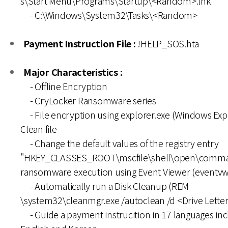
s\Start Menu\Programs\Startup\<Random>.lnk
- C:\Windows\System32\Tasks\<Random>
Payment Instruction File :
!HELP_SOS.hta
Major Characteristics :
- Offline Encryption
- CryLocker Ransomware series
- File encryption using explorer.exe (Windows Exp
Clean file
- Change the default values of the registry entry
"HKEY_CLASSES_ROOT\mscfile\shell\open\comma
ransomware execution using Event Viewer (eventvw
- Automatically run a Disk Cleanup (REM
\system32\cleanmgr.exe /autoclean /d <Drive Letter
- Guide a payment instrucition in 17 languages inc