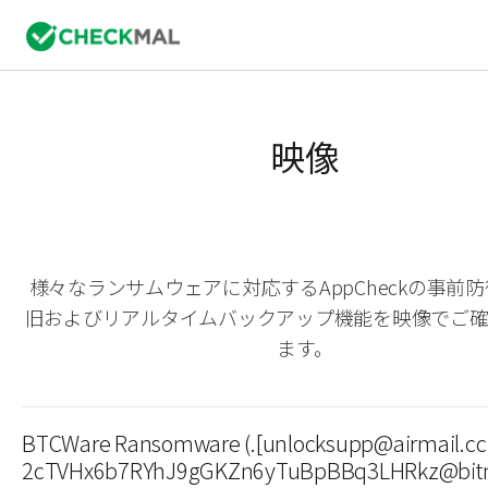
映像
様々なランサムウェアに対応するAppCheckの事前
旧およびリアルタイムバックアップ機能を映像でご
ます。
BTCWare Ransomware (.[unlocksupp@airmail.cc 
2cTVHx6b7RYhJ9gGKZn6yTuBpBBq3LHRkz@bitm