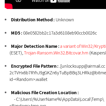
Distribution Method :
Unknown
MD5 :
08e0582bb2c17a3d6108eb90ccb0026c
Major Detection Name :
a variant of Win32/Krypt
(ESET),
Trojan-Ransom.Win32.Bitcovar.hm
(Kaspers
Encrypted File Pattern :
.[unlocksupp@airmail.cc
2cTVHx6b7RYhJ9gGKZn6yTuBpBBq3LHRkz@bitmes
id-<Random>.wallet
Malicious File Creation Location :
- C:\Users\%UserName%\AppData\Local\Temp\
<Random>.tmp.exe