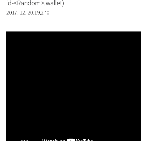
id-<Random>.wallet)
2017. 12. 20.
19,270