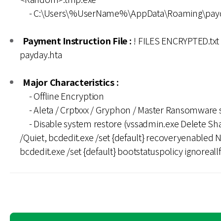
- C:\Users\%UserName%\AppData\Roaming\payd
Payment Instruction File :
! FILES ENCRYPTED.txt 
payday.hta
Major Characteristics :
- Offline Encryption
- Aleta / Crptxxx / Gryphon / Master Ransomware s
- Disable system restore (vssadmin.exe Delete Sh
/Quiet, bcdedit.exe /set {default} recoveryenabled 
bcdedit.exe /set {default} bootstatuspolicy ignoreallf