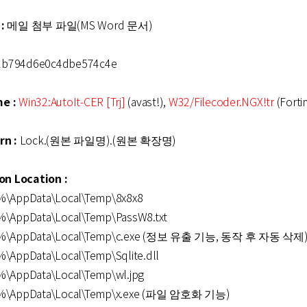
:
메일 첨부 파일(MS Word 문서)
b794d6e0c4dbe574c4e
e :
Win32:AutoIt-CER [Trj]
(avast!),
W32/Filecoder.NGX!tr
(Forti
rn :
Lock.(원본 파일명).(원본 확장명)
on Location :
\AppData\Local\Temp\8x8x8
AppData\Local\Temp\PassW8.txt
%\AppData\Local\Temp\c.exe (정보 유출 기능, 동작 후 자동 삭제
AppData\Local\Temp\Sqlite.dll
AppData\Local\Temp\wl.jpg
%\AppData\Local\Temp\x.exe (파일 암호화 기능)