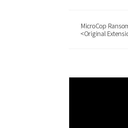
MicroCop Ransom
<Original Extensi