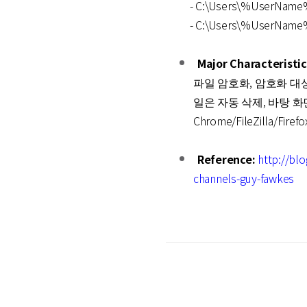
- C:\Users\%UserName
- C:\Users\%UserName%\
Major Characteristic
파일 암호화, 암호화 대
일은 자동 삭제, 바탕 화면 배경
Chrome/FileZilla/
Reference:
http://bl
channels-guy-fawkes